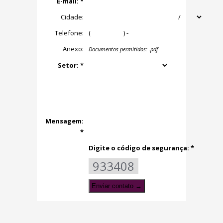
E-mail: *
Cidade:
/
Telefone:
(
) -
Anexo:
Documentos permitidos: .pdf
Setor: *
Mensagem:
*
Digite o código de segurança: *
933408
Enviar contato →