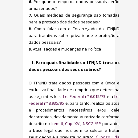
6.
Por quanto tempo os dados pessoais serão
armazenados?
7.
Quais medidas de segurança são tomadas
para a proteção dos dados pessoais?
8.
Como falar com o Encarregado do 1TNJND
para tratativas sobre privacidade e proteção a
dados pessoais?
9.
Atualizações e mudanças na Política
1. Para quais finalidades o 1TNJND trata os
dados pessoais dos seus usuários?
O 1TNJND trata dados pessoais com a única e
exclusiva finalidade de cumprir o que determina
as seguintes leis,
Lei Federal nº 6.015/73
e a
Lei
Federal nº 8.935/95
e, para tanto, realiza os atos
e procedimentos necessários e/ou dele
decorrentes, devidamente autorizado conforme
descrito no
Item 6, Cap. XVI, NSCGJ/SP
portanto,
a base legal que nos permite coletar e tratar
seus dados é a prevista no artigo
7º inciso II da