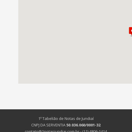
1º Tabelião de Notas de Jundiaí
CNPJ DA SERVENTIA
50.036.060/0001-32
contato@1notasjundiai.com.br - (11) 4806-1414