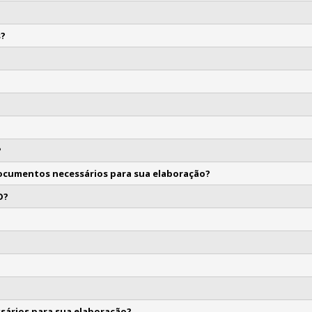
s?
?
documentos necessários para sua elaboração?
O?
sários para sua elaboração?