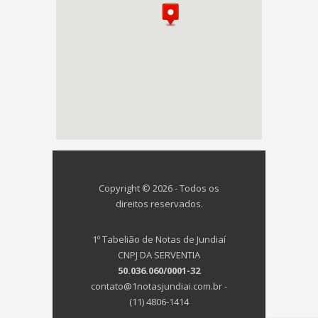
Copyright © 2026 - Todos os
direitos reservados.
1º Tabelião de Notas de Jundiaí
CNPJ DA SERVENTIA
50.036.060/0001-32
contato@1notasjundiai.com.br -
(11) 4806-1414